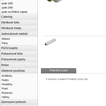
pytle 160l.
pytle 240l.
pytle na tříděný odpad
Catering
Hliníkové folie
Hliníkové misky
Jednorázové nádobí
Dětské
Párty
Pečící papíry
Potravinové folie
Potravinové papíry
Relax
Podrobný popis
Úklidové pomůcky
Drátěnky
V kartonu 4 balení Prodejní cena 1ks.
Hadry
Houbičky
Praní
Rukavice
Utěrky
Zamrazení potravin