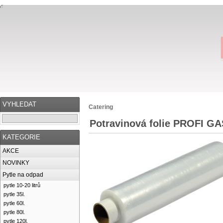
VYHLEDAT
Catering
Potravinová folie PROFI G
KATEGORIE
AKCE
NOVINKY
Pytle na odpad
pytle 10-20 litrů
pytle 35l.
pytle 60l.
pytle 80l.
pytle 120l.