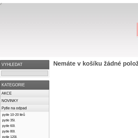
Nemáte v košíku žádné polo
VYHLEDAT
KATEGORIE
AKCE
NOVINKY
Pytle na odpad
pytle 10-20 litrů
pytle 35l.
pytle 60l.
pytle 80l.
pytle 120l.