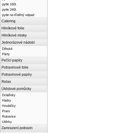
pytle 160l.
pytle 240l.
pytle na tříděný odpad
Catering
Hliníkové folie
Hliníkové misky
Jednorázové nádobí
Dětské
Párty
Pečící papíry
Potravinové folie
Potravinové papíry
Relax
Úklidové pomůcky
Drátěnky
Hadry
Houbičky
Praní
Rukavice
Utěrky
Zamrazení potravin