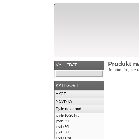
Produkt n
VYHLEDAT
Je nám líto, ale 
KATEGORIE
AKCE
NOVINKY
Pytle na odpad
pytle 10-20 litrů
pytle 35l.
pytle 60l.
pytle 80l.
pytle 120l.