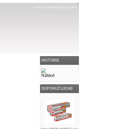
V košíku nemáte žádné položky
HISTORIE
DOPORUČUJEME
Alobal PROFI HORECA Line