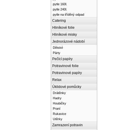
pytle 160l.
pytle 240l.
pytle na tříděný odpad
Catering
Hliníkové folie
Hliníkové misky
Jednorázové nádobí
Dětské
Párty
Pečící papíry
Potravinové folie
Potravinové papíry
Relax
Úklidové pomůcky
Drátěnky
Hadry
Houbičky
Praní
Rukavice
Utěrky
Zamrazení potravin