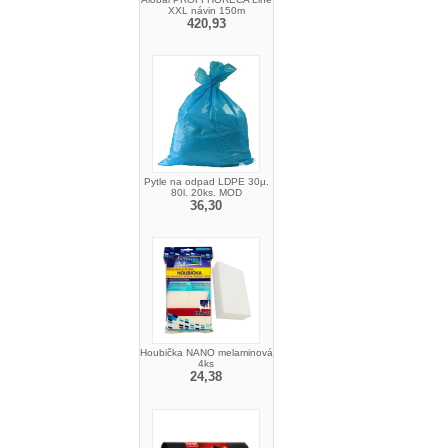
XXL návin 150m
420,93
Pytle na odpad LDPE 30µ.
80l. 20ks. MOD
36,30
Houbička NANO melaminová
4ks
24,38